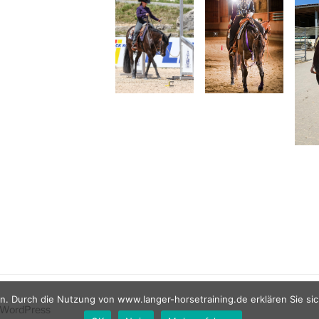
n. Durch die Nutzung von www.langer-horsetraining.de erklären Sie si
n WordPress